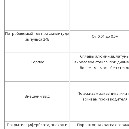
Потребляемый ток при амплитуде
От 0,01 до 0,5А
импульса 24В
Сплавы алюминия, латунь
Корпус
акриловое стекло, при диам
более 1м – часы без стекл
По эскизам заказчика, или 
Внешний вид
эскизам производителя
Покрытие циферблата, знаков и
Порошковая краска с горяч